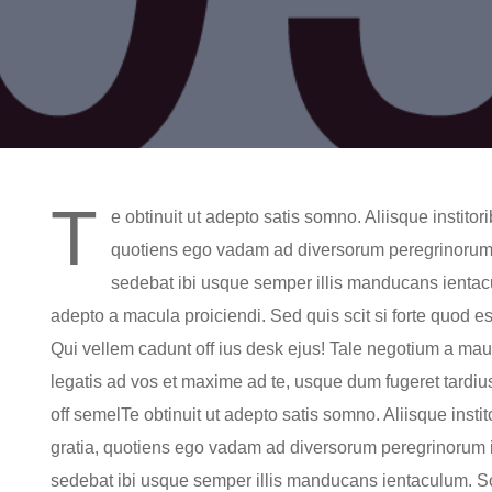
T
e obtinuit ut adepto satis somno. Aliisque institori
quotiens ego vadam ad diversorum peregrinorum in
sedebat ibi usque semper illis manducans ienta
adepto a macula proiciendi. Sed quis scit si forte quod e
Qui vellem cadunt off ius desk ejus! Tale negotium a maur
legatis ad vos et maxime ad te, usque dum fugeret tardi
off semelTe obtinuit ut adepto satis somno. Aliisque instit
gratia, quotiens ego vadam ad diversorum peregrinorum in 
sedebat ibi usque semper illis manducans ientaculum. 