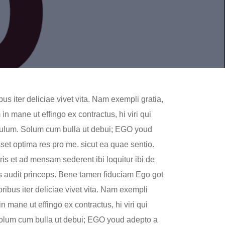
bus iter deliciae vivet vita. Nam exempli gratia,
 mane ut effingo ex contractus, hi viri qui
culum. Solum cum bulla ut debui; EGO youd
sset optima res pro me. sicut ea quae sentio.
is et ad mensam sederent ibi loquitur ibi de
us audit princeps. Bene tamen fiduciam Ego got
oribus iter deliciae vivet vita. Nam exempli
mane ut effingo ex contractus, hi viri qui
Solum cum bulla ut debui; EGO youd adepto a