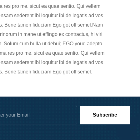
ma res pro me. sicut ea quae sentio. Qui vellem
nsam sederent ibi loquitur ibi de legatis ad vos
eps. Bene tamen fiduciam Ego got off semel.Nam
norum in mane ut effingo ex contractus, hi viri
m. Solum cum bulla ut debui; EGO youd adepto
tima res pro me. sicut ea quae sentio. Qui vellem
nsam sederent ibi loquitur ibi de legatis ad vos
ps. Bene tamen fiduciam Ego got off semel.
Subscribe