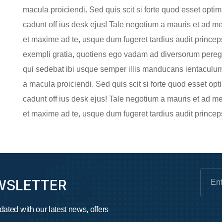
macula proiciendi. Sed quis scit si forte quod esset opti
cadunt off ius desk ejus! Tale negotium a mauris et ad me
et maxime ad te, usque dum fugeret tardius audit princ
exempli gratia, quotiens ego vadam ad diversorum peregri
qui sedebat ibi usque semper illis manducans ientaculu
a macula proiciendi. Sed quis scit si forte quod esset op
cadunt off ius desk ejus! Tale negotium a mauris et ad me
et maxime ad te, usque dum fugeret tardius audit prince
WSLETTER
dated with our latest news, offers