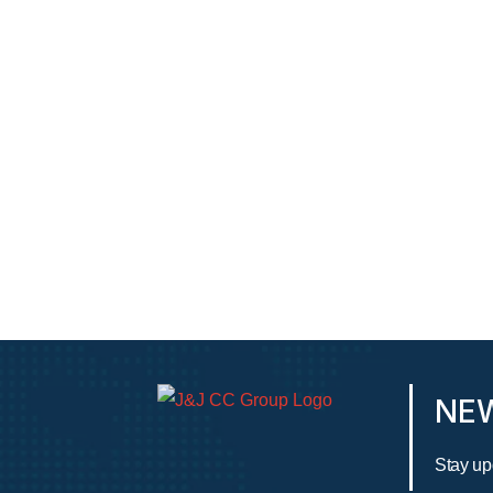
NE
Stay up